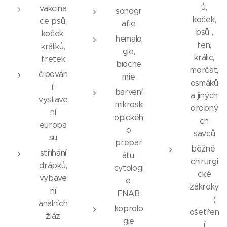
ů,
vakcina
sonogr
koček,
ce psů,
afie
psů ,
koček,
hemalo
fen,
králíků,
gie,
králic,
fretek
bioche
morčat,
čipován
mie
osmáků
í,
barvení
a jiných
vystave
mikrosk
drobný
ní
opickéh
ch
europa
o
savců
su
prepar
běžné
stříhání
átu,
chirurgi
drápků,
cytologi
cké
vybave
e,
zákroky
ní
FNAB
(
analních
koprolo
ošetřen
žláz
gie
í