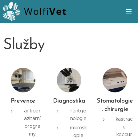
Wolfi
Vet
Služby
Prevence
Diagnostika
Stomatologie
, chirurgie
antipar
rentge
azitární
nologie
kastrac
progra
e
mikrosk
my
kocour
opie