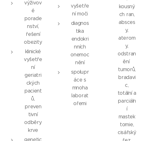
výživov
vyšetře
kousný
é
ní moči
ch ran,
porade
absces
diagnos
nství,
y,
tika
řešení
aterom
endokri
obezity
y,
nních
klinické
odstran
onemoc
vyšetře
ění
nění
ní
tumorů,
spolupr
geriatri
bradavi
áce s
ckých
c,
mnoha
pacient
totální a
laborat
ů,
parciáln
ořemi
preven
í
tivní
mastek
odběry
tomie,
krve
cisářský
genetic
řez,