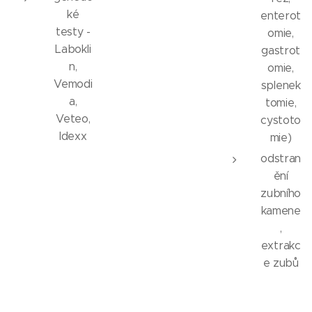
ké
enterot
testy -
omie,
Labokli
gastrot
n,
omie,
Vemodi
splenek
a,
tomie,
Veteo,
cystoto
Idexx
mie)
odstran
ění
zubního
kamene
,
extrakc
e zubů