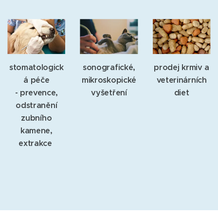
stomatologick
sonografické,
prodej krmiv a
á péče
mikroskopické
veterinárních
- prevence,
vyšetření
diet
odstranění
zubního
kamene,
extrakce